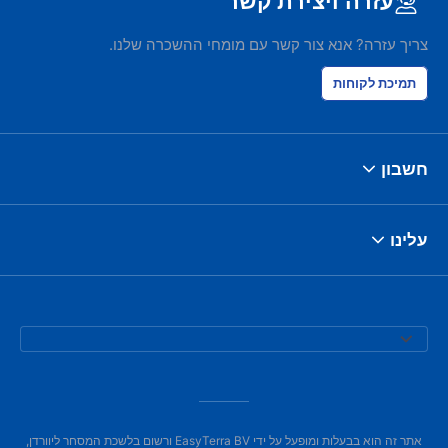
עזרה ויצירת קשר
צריך עזרה? אנא צור קשר עם מומחי ההשכרה שלנו.
תמיכת לקוחות
חשבון
עלינו
אתר זה הוא בבעלות ומופעל על ידי EasyTerra BV ורשום בלשכת המסחר ליוורדן,