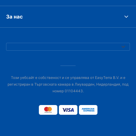
За нас
Този уебсайт е собственост и се управлява от EasyTerra B.V. и е
регистриран в Търговската камара в Лиуварден, Нидерландия, под
номер 01104443.