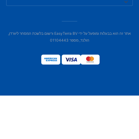
אתר זה הוא בבעלות ומופעל על ידי EasyTerra BV ורשום בלשכת המסחר ליוורדן,
הולנד, מספר 01104443