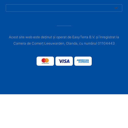
Acest site web este deținut și operat de EasyTerra B.V. și înregistrat la
Camera de Comerț Leeuwarden, Olanda, cu numărul 01104443