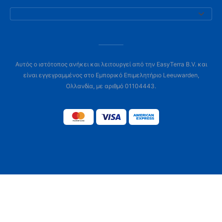
Αυτός ο ιστότοπος ανήκει και λειτουργεί από την EasyTerra B.V. και
είναι εγγεγραμμένος στο Εμπορικό Επιμελητήριο Leeuwarden,
Ολλανδία, με αριθμό 01104443.